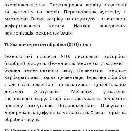
охолодженні сталі. Перетворення перліту в аустеніт
та аустеніту на перліт. Перетворення аустеніту в
мартенсит. Вплив нагріву на структуру і властивості
деформованого металу. Наклеп, повернення,
полігонізація, рекристалізація.
11. Хіміко-термічна обробка (ХТО) сталі
Технологічні процеси ХТО: дисоціація, адсорбція
(сорбція), дифузія. Цементація. Механізм утворення і
будова цементованого шару. Цементація твердим
карбюратором. Газова цементація. Термічна обробка
сталі після цементації та властивості цементованих
деталей. Азотування. Механізм утворення
азотованого шару. Сталі для азотування. Технологія
процесу азотування. Нітроцементація. Ціанування.
Борирування. Дифузійна металізація. Хіміко-термічна
обробка чавуну.
12. Конструкційні та інструментальні леговані сталі