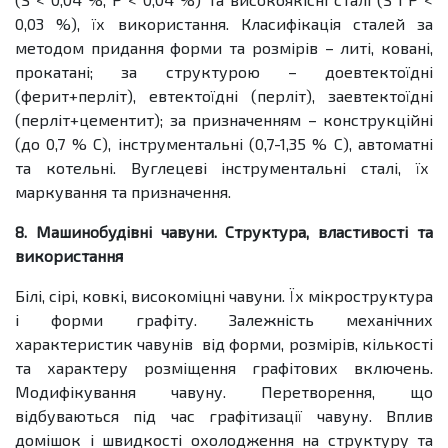
0,03 %), їх використання. Класифікація сталей за
методом придання форми та розмірів – литі, ковані,
прокатані; за структурою – доевтектоїдні
(ферит+перліт), евтектоїдні (перліт), заевтектоїдні
(перліт+цементит); за призначенням – конструкційні
(до 0,7 % С), інструментальні (0,7-1,35 % С), автоматні
та котельні. Вуглецеві інструментальні сталі, їх
маркування та призначення.
8. Машинобудівні чавуни. Структура, властивості та
використання
Білі, сірі, ковкі, високоміцні чавуни. Їх мікроструктура
і форми графіту. Залежність механічних
характеристик чавунів від форми, розмірів, кількості
та характеру розміщення графітових включень.
Модифікування чавуну. Перетворення, що
відбуваються під час графітизації чавуну. Вплив
домішок і швидкості охолодження на структуру та