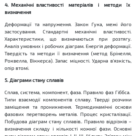
4. Механічні властивості матеріалів і методи їх
визначення
Деформації та напруження. Закон Гука, межі його
застосування. Стандартні механічні властивості.
Характеристики, що визначаються при розтягу.
Аналіз умовних і робочих діаграм. Енергія деформації.
Твердість та методи її визначення (метод Брінелля,
Роквелла, Віккерса). Запас міцності. Ударна в’язкість,
опір втомі.
5. Діаграми стану сплавів
Сплав, система, компонент, фаза. Правило фаз Гіббса.
Типи взаємодії компонентів сплаву. Тверді розчини
заміщення та проникнення. Термодинамічні основи
фазових перетворень металів. Процес кристалізації.
Побудова діаграм стану сплавів.. Правило відрізків –
визначення складу і кількості кожної фази. Основні
типи діаграм стану сплавів: І, ІІ, ІІІ, ІУ типу. Зв'язок між