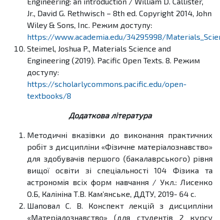
Engineering: an introduction / William D. Callister,
Jr., David G. Rethwisch – 8th ed. Copyright 2014, John
Wiley & Sons, Inc. Режим доступу:
https://www.academia.edu/34295998/Materials_Scien
Steimel, Joshua P., Materials Science and
Engineering (2019). Pacific Open Texts. 8. Режим
доступу:
https://scholarlycommons.pacific.edu/open-
textbooks/8
Додаткова література
Методичні вказівки до виконання практичних
робіт з дисципліни «Фізичне матеріалознавство»
для здобувачів першого (бакалаврського) рівня
вищої освіти зі спеціальності 104 Фізика та
астрономія всіх форм навчання / Укл.: Лисенко
О.Б, Калініна Т.В. Кам’янське, ДДТУ, 2019- 64 с.
Шаповал С. В. Конспект лекцій з дисципліни
«Матеріалознавство» (для студентів 2 курсу