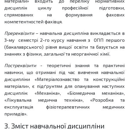
матеріали» входить до переліку нормативних
дисциплін циклу професійної підготовки,
спрямованих на формування фахових
компетентностей фахівця.
Пререквізити
– навчальна дисципліна викладається в
3-му семестрі 2-го курсу навчання з ОПП першого
(бакалаврського) рівня вищої освіти та базується на
знаннях з фізики,
з
агальної
та неорганічної хімії.
Постреквізити
- теоретичні знання та практичні
навички, що отримані під час вивчення навчальної
дисципліни «Матеріалознавство та конструкційні
матеріали», є підґрунтям для опанування наступних
дисциплін: «Механіка», «Біомедична механіка»,
«Лікувальна медична техніка», «Розробка та
експлуатація фізіотерапевтичних медичних
приладів».
3. Зміст навчальної дисципліни