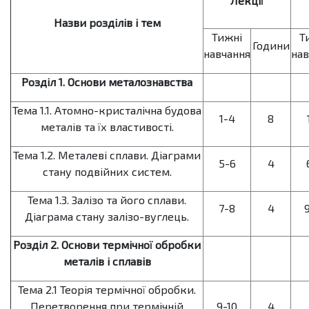
Лекції
Назви розділів і тем
Тижні
Т
Години
навчання
нав
Розділ 1. Основи металознавства
Тема 1.1. Атомно-кристалічна будова
1-4
8
металів та їх властивості.
Тема 1.2. Металеві сплави. Діаграми
5-6
4
стану подвійних систем.
Тема 1.3. Залізо та його сплави.
7-8
4
Діаграма стану залізо-вуглець.
Розділ 2. Основи термічної обробки
металів і сплавів
Тема 2.1 Теорія термічної обробки.
Перетворення при термічній
9-10
4