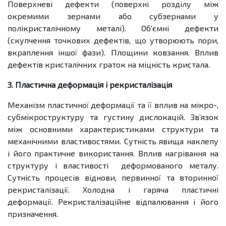
Поверхневі дефекти (поверхні розділу між
окремими зернами або субзернами у
полікристалічному металі). Об'ємні дефекти
(скупчення точкових дефектів, що утворюють пори,
вкраплення іншої фази). Площини ковзання. Вплив
дефектів кристалічних граток на міцність кристала.
3. Пластична деформація і рекристалізація
Механізм пластичної деформації та її вплив на мікро-,
субмікроструктуру та густину дислокацій. Зв’язок
між основними характеристиками структури та
механічними властивостями. Сутність явища наклепу
і його практичне використання. Вплив нагрівання на
структуру і властивості деформованого металу.
Сутність процесів віднови, первинної та вторинної
рекристалізації. Холодна і гаряча пластичні
деформації. Рекристалізаційне відпалювання і його
призначення.