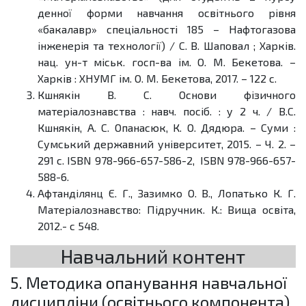
денної форми навчання освітнього рівня
«бакалавр» спеціальності 185 – Нафтогазова
інженерія та технології) / С. В. Шаповал ; Харків.
нац. ун-т міськ. госп-ва ім. О. М. Бекетова. –
Харків : ХНУМГ ім. О. М. Бекетова, 2017. – 122 с.
Кшнякін В. С. Основи фізичного
матеріалознавства : навч. посіб. : у 2 ч. / В.С.
Кшнякін, А. С. Опанасюк, К. О. Дядюра. – Суми :
Сумський державний університет, 2015. – Ч. 2. –
291 с. ISBN 978-966-657-586-2, ISBN 978-966-657-
588-6.
Афтанділянц Є. Г., Зазимко О. В., Лопатько К. Г.
Матеріалознавство: Підручник. К.: Вища освіта,
2012.- с 548.
Навчальний контент
5. Методика опанування навчальної
дисципліни (освітнього компонента)