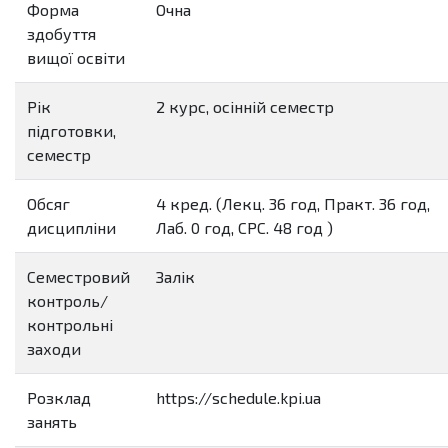
Форма
Очна
здобуття
вищої освіти
Рік
2 курс, осінній семестр
підготовки,
семестр
Обсяг
4 кред. (Лекц. 36 год, Практ. 36 год,
дисципліни
Лаб. 0 год, СРС. 48 год )
Семестровий
Залік
контроль/
контрольні
заходи
Розклад
https://schedule.kpi.ua
занять