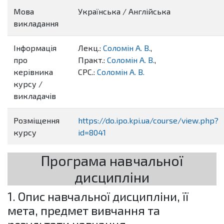
Мова
Українська / Англійська
викладання
Інформація
Лекц.:
Соломін А. В.
,
про
Практ.:
Соломін А. В.
,
керівника
СРС.:
Соломін А. В.
курсу /
викладачів
Розміщення
https://do.ipo.kpi.ua/course/view.php?
курсу
id=8041
Програма навчальної
дисципліни
1. Опис навчальної дисципліни, її
мета, предмет вивчання та