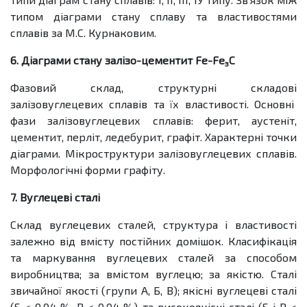
типом діаграми стану сплаву та властивостями
сплавів за М.С. Курнаковим.
6. Діаграми стану залізо-цементит
F
е-
F
е
С
з
Фазовий склад, структурні складові
залізовуглецевих сплавів та їх властивості. Основні
фази залізовуглецевих сплавів: ферит, аустеніт,
цементит, перліт, ледебурит, графіт. Характерні точки
діаграми. Мікроструктури залізовуглецевих сплавів.
Морфологічні форми графіту.
7. Вуглецеві сталі
Склад вуглецевих сталей, структура і властивості
залежно від вмісту постійних домішок. Класифікація
та маркування вуглецевих сталей за способом
виробництва; за вмістом вуглецю; за якістю. Сталі
звичайної якості (групи А, Б, В); якісні вуглецеві сталі
(S < 0,04 %, Р < 0,04 %) та високоякісні сталі (S і Р <