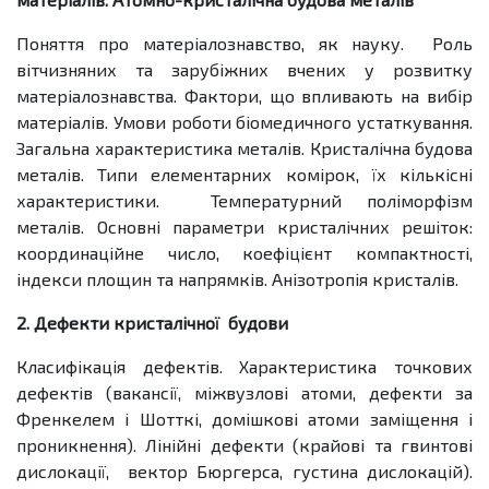
Поняття про матеріалознавство, як науку. Роль
вітчизняних та зарубіжних вчених у розвитку
матеріалознавства. Фактори, що впливають на вибір
матеріалів. Умови роботи біомедичного устаткування.
Загальна характеристика металів. Кристалічна будова
металів. Типи елементарних комірок, їх кількісні
характеристики. Температурний поліморфізм
металів. Основні параметри кристалічних решіток:
координаційне число, коефіцієнт компактності,
індекси площин та напрямків. Анізотропія кристалів.
2. Дефекти кристалічної будови
Класифікація дефектів. Характеристика точкових
дефектів (вакансії, міжвузлові атоми, дефекти за
Френкелем і Шотткі, домішкові атоми заміщення і
проникнення). Лінійні дефекти (крайові та гвинтові
дислокації, вектор Бюргерса, густина дислокацій).