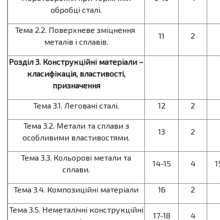
обробці сталі.
Тема 2.2. Поверхневе зміцнення
11
2
металів і сплавів.
Розділ 3. Конструкційні матеріали –
класифікація, властивості,
призначення
Тема 3.1. Леговані сталі.
12
2
Тема 3.2. Метали та сплави з
13
2
особливими властивостями.
Тема 3.3. Кольорові метали та
14-15
4
1
сплави.
Тема 3.4. Композиційні матеріали
16
2
Тема 3.5. Неметалічні конструкційні
17-18
4