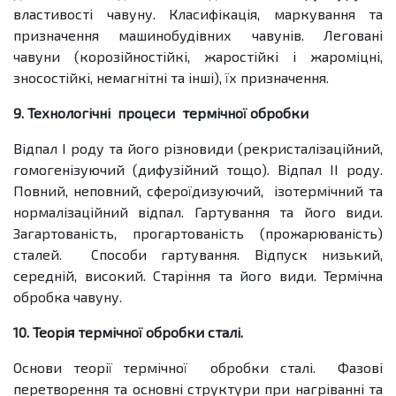
властивості чавуну. Класифікація, маркування та
призначення машинобудівних чавунів. Леговані
чавуни (корозійностійкі, жаростійкі і жароміцні,
зносостійкі, немагнітні та інші), їх призначення.
9. Технологічні процеси термічної обробки
Відпал І роду та його різновиди (рекристалізаційний,
гомогенізуючий (дифузійний тощо). Відпал ІІ роду.
Повний, неповний, сфероїдизуючий, ізотермічний та
нормалізаційний відпал. Гартування та його види.
Загартованість, прогартованість (прожарюваність)
сталей. Способи гартування. Відпуск низький,
середній, високий. Старіння та його види. Термічна
обробка чавуну.
10. Теорія термічної обробки сталі.
Основи теорії термічної обробки сталі. Фазові
перетворення та основні структури при нагріванні та