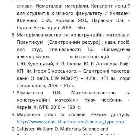
сплави. Неметалеві матеріали. Конспект лекцій
для студентів хімічного факультету / Укладачі:
Юрченко О.М., Кормош Ж.О., Парасюк О.В. –
Луцьк: Вежа-друк, 2018. – 56 с.
Матеріалознавство та конструкційні матеріали.
Практикум [Електронний ресурс] : навч. посіб.
для студ. спеціальності 163 «Біомедична
інженерія»,для всіхспеціалізацій /
І. Ю. Худецький, К. В. Ляпіна, Ю. В. Антонова-Рафі;
КПІ ім. Ігоря Сікорського. – Електронні текстові
данні (1 файл: 6,19 Мбайт). – Київ : КПІ ім. Ігоря
Сікорського, 2018. – 147 с.
Афанасьєва О.В. Матеріалознавство та
конструкційні матеріали. Навч. посібник. –
Харків: ХНУРЕ, 2016. – 188 с.
Марочник сталі та сплавів. Режим доступу:
http://www.splav-kharkov.com/choose_type.php
Callister, William D. Materials Science and