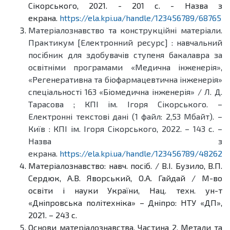
Сікорського, 2021. - 201 с. - Назва з
екрана.
https://ela.kpi.ua/handle/123456789/68765
Матеріалознавство та конструкційні матеріали.
Практикум [Електронний ресурс] : навчальний
посібник для здобувачів ступеня бакалавра за
освітніми програмами «Медична інженерія»,
«Регенеративна та біофармацевтична інженерія»
спеціальності 163 «Біомедична інженерія» / Л. Д.
Тарасова ; КПІ ім. Ігоря Сікорського. –
Електронні текстові дані (1 файл: 2,53 Мбайт). –
Київ : КПІ ім. Ігоря Сікорського, 2022. – 143 с. –
Назва з
екрана.
https://ela.kpi.ua/handle/123456789/48262
Матеріалознавство: навч. посіб. / В.І. Бузило, В.П.
Сердюк, А.В. Яворський, О.А. Гайдай / М-во
освіти і науки України, Нац. техн. ун-т
«Дніпровська політехніка» – Дніпро: НТУ «ДП»,
2021. – 243 с.
Основи матеріалознавства. Частина 2. Метали та