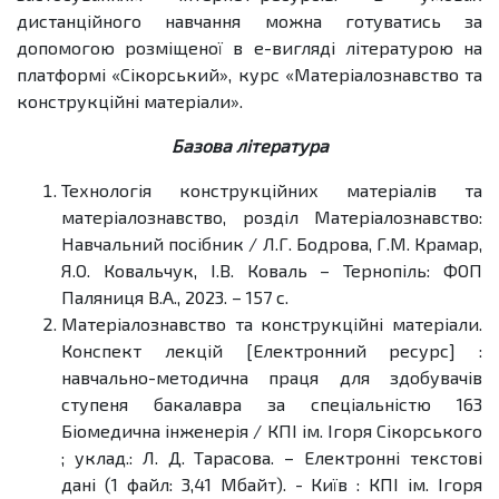
дистанційного навчання можна готуватись за
допомогою розміщеної в е-вигляді літературою на
платформі «Сікорський», курс «Матеріалознавство та
конструкційні матеріали».
Базова література
Технологія конструкційних матеріалів та
матеріалознавство, розділ Матеріалознавство:
Навчальний посібник / Л.Г. Бодрова, Г.М. Крамар,
Я.О. Ковальчук, І.В. Коваль – Тернопіль: ФОП
Паляниця В.А., 2023. – 157 с.
Матеріалознавство та конструкційні матеріали.
Конспект лекцій [Електронний ресурс] :
навчально-методична праця для здобувачів
ступеня бакалавра за спеціальністю 163
Біомедична інженерія / КПІ ім. Ігоря Сікорського
; уклад.: Л. Д. Тарасова. – Електронні текстові
дані (1 файл: 3,41 Мбайт). - Київ : КПІ ім. Ігоря