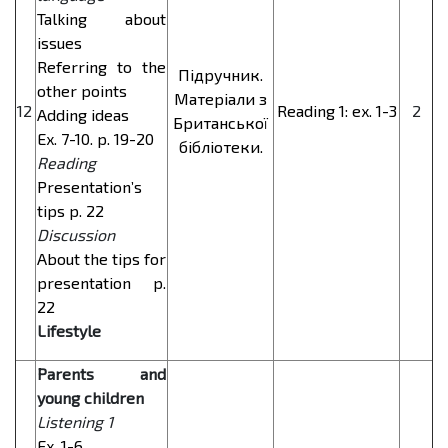
Talking about
issues
Referring to the
Підручник.
other points
Матеріали з
12
Reading 1: ex. 1-3
2
Adding ideas
Британської
Ex. 7-10. p. 19-20
бібліотеки.
Reading
Presentation’s
tips p. 22
Discussion
About the tips for
presentation p.
22
Lifestyle
Parents and
young children
Listening 1
Ex. 1-6