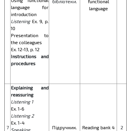
Using functional
бібліотеки.
functional
language for
language
introduction
Listening
Ex. 9, p.
10
Presentation to
the colleagues
Ex. 12-13, p. 12
Instructions and
procedures
Explaining and
reassuring
Listening 1
Ex. 1-6
Listening 2
Ex. 1-4
7
Підручник.
Reading bank 4
2
Speaking