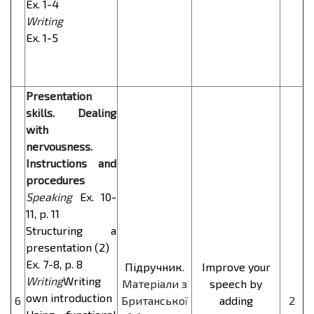
Ex. 1-4
Writing
Ex. 1-5
Presentation
skills. Dealing
with
nervousness.
Instructions and
procedures
Speaking
Ex. 10-
11, p. 11
Structuring a
presentation (2)
Ex. 7-8, p. 8
Підручник.
Improve your
Writing
Writing
Матеріали з
speech by
own introduction
6
Британської
adding
2