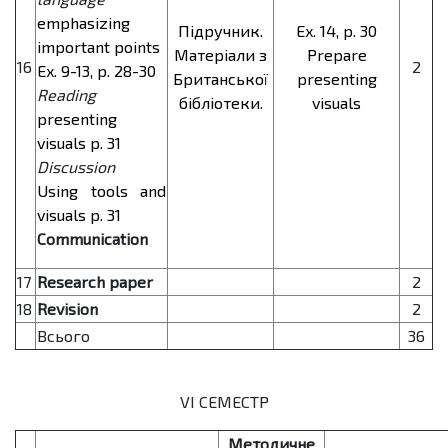
emphasizing
Підручник.
Ex. 14, p. 30
important points
Матеріали з
Prepare
16
2
Ex. 9-13, p. 28-30
Британської
presenting
Reading
бібліотеки.
visuals
presenting
visuals p. 31
Discussion
Using tools and
visuals p. 31
Communication
17
Research paper
2
18
Revision
2
Всього
36
VІ СЕМЕСТР
Методичне