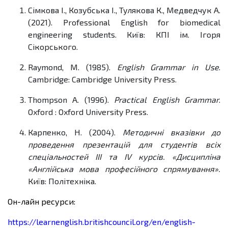
Сімкова І., Козубська І., Тулякова К., Медведчук А.
(2021). Professional English for biomedical
engineering students. Київ: КПІ ім. Ігоря
Сікорського.
Raymond, M. (1985).
English Grammar in Use
.
Cambridge: Cambridge University Press.
Thompson A. (1996).
Practical English Grammar
.
Oxford : Oxford University Press.
Карпенко, Н. (2004).
Методичні вказівки до
проведення презентацій для студентів всіх
спеціальностей ІІІ та IV курсів. «Дисципліна
«Англійська мова професійного спрямування».
Київ: Політехніка.
Он-лайн ресурси:
https://learnenglish.britishcouncil.org/en/english-