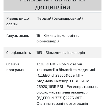
дисципліни
Рівень вищої
Перший (бакалаврський)
освіти
Галузь знань
16 - Хімічна інженерія та
біоінженерія
Спеціальність
163 - Біомедична інженерія
Освітня
122Б КТБМ - Комп'ютерні
програма
технології в біології та медицині
(ЄДЕБО id: 28530)163Б МІ -
Медична інженерія (ЄДЕБО id:
28920)163Б РБІ - Регенеративна та
біофармацевтична інженерія
(ЄДЕБО id: 32311)227Б ФТЕ -
Фізична терапія, ерготерапія