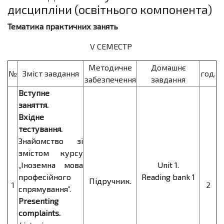
дисципліни (освітнього компонента)
Тематика практичних занять
V СЕМЕСТР
Методичне
Домашнє
№
Зміст завдання
год.
забезпечення
завдання
Вступне
заняття.
Вхідне
тестування.
Знайомство зі
змістом курсу
„Іноземна мова
Unit 1.
професійного
Reading bank 1
Підручник.
1
2
спрямування”.
Presenting
complaints.