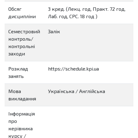
Обсяг
3 кред. (Лекц. год, Практ. 72 год,
дисципліни
Лаб. год, СРС. 18 год )
Семестровий
Залік
контроль/
контрольні
заходи
Розклад
https://schedule.kpi.ua
занять
Мова
Українська / Англійська
викладання
Інформація
про
керівника
курсу /