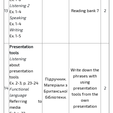
Listening 2
13
Reading bank 7
2
Ex. 1-4
Speaking
Ex. 1-4
Writing
Ex. 1-5
Presentation
tools
Listening
about
Write down the
presentation
phrases with
tools
Підручник.
using
Ex. 2-3, p. 23-24
Матеріали з
14
presentation
2
Functional
Британської
tools from the
language
бібліотеки.
own
Referring to
presentation
media