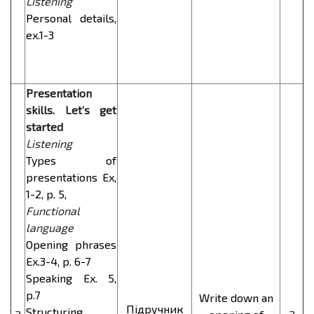
Listening
Personal details,
ex.1-3
Presentation
skills. Let’s get
started
Listening
Types of
presentations Ex,
1-2, p. 5,
Functional
language
Opening phrases
Ex.3-4, p. 6-7
Speaking Ex. 5,
p.7
Write down an
Підручник
Structuring