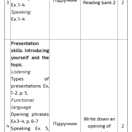
3
Reading bank 2
2
Ex. 1-4
Speaking
Ex. 1-4
Presentation
skills. Introducing
yourself and the
topic.
Listening
Types of
presentations Ex,
1-2, p. 5,
Functional
language
Opening phrases
Write down an
Ex.3-4, p. 6-7
Підручник
4
opening of
2
Speaking Ex. 5,