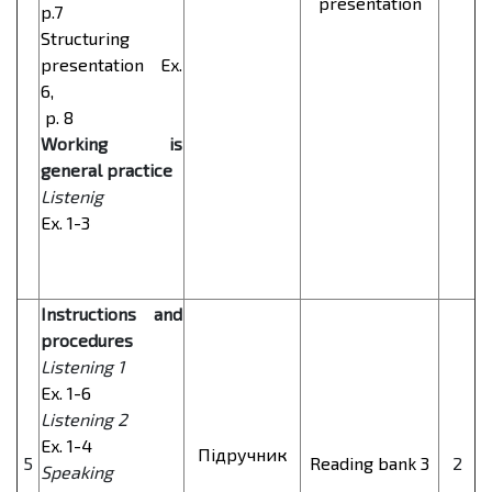
presentation
p.7
Structuring
presentation Ex.
6,
p. 8
Working is
general practice
Listenig
Ex. 1-3
Instructions and
procedures
Listening 1
Ex. 1-6
Listening 2
Ex. 1-4
Підручник
5
Reading bank 3
2
Speaking