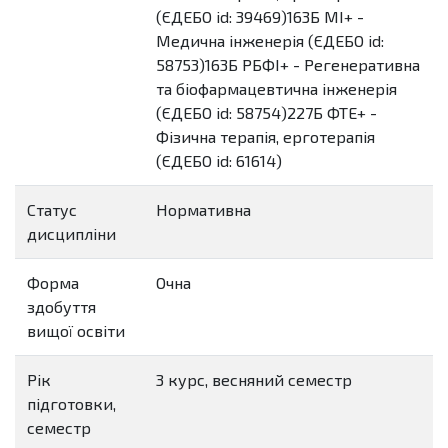
(ЄДЕБО id: 39469)163Б МІ+ -
Медична інженерія (ЄДЕБО id:
58753)163Б РБФІ+ - Регенеративна
та біофармацевтична інженерія
(ЄДЕБО id: 58754)227Б ФТЕ+ -
Фізична терапія, ерготерапія
(ЄДЕБО id: 61614)
Статус
Нормативна
дисципліни
Форма
Очна
здобуття
вищої освіти
Рік
3 курс, весняний семестр
підготовки,
семестр