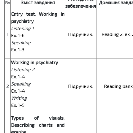
№
Зміст завдання
Домашнє завд
забезпечення
Entry test. Working in
psychiatry
Listening 1
1
Підручник.
Reading 2: ex. 
Ex. 1-6
Speaking
Ex. 1-3
Working in psychiatry
Listening 2
Ex. 1-4
Speaking
2
Підручник.
Reading bank
Ex. 1-4
Writing
Ex. 1-5
Types of visuals.
Describing charts and
graphs