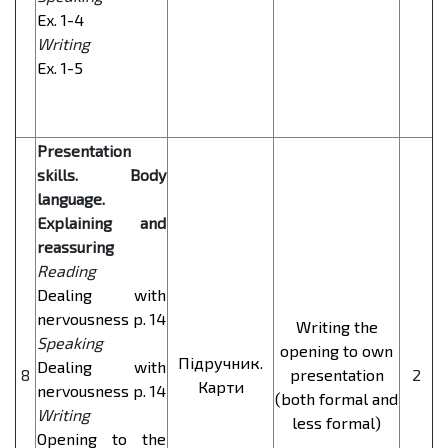
Ex. 1-4
Writing
Ex. 1-5
Presentation
skills. Body
language.
Explaining and
reassuring
Reading
Dealing with
nervousness p. 14
Writing the
Speaking
opening to own
Підручник.
Dealing with
8
presentation
2
Карти
nervousness p. 14
(both formal and
Writing
less formal)
Opening to the