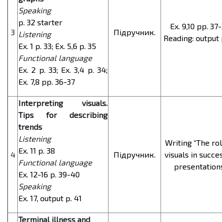
Speaking
p. 32 starter
Ex. 9,10 pp. 37-
3
Підручник.
Listening
Reading: output 
Ex. 1 p. 33; Ex. 5,6 p. 35
Functional language
Ex. 2 p. 33; Ex. 3,4 p. 34;
Ex. 7,8 pp. 36-37
Interpreting visuals.
Tips for describing
trends
Listening
Writing “The rol
Ex. 11 p. 38
4
Підручник.
visuals in succe
Functional language
presentation
Ex. 12-16 p. 39-40
Speaking
Ex. 17, output p. 41
Terminal illness and