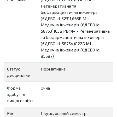
Регенеративна та
біофармацевтична інженерія
(ЄДЕБО id: 32311)163Б МІ+ -
Медична інженерія (ЄДЕБО id:
58753)163Б РБФІ+ - Регенеративна
та біофармацевтична інженерія
(ЄДЕБО id: 58754)G22Б МІ -
Медична інженерія (ЄДЕБО id:
85587)
Статус
Нормативна
дисципліни
Форма
Очна
здобуття
вищої освіти
Рік
1 курс, осінній семестр