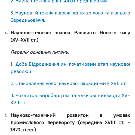
2. Наука і техніка раннього Середньовіччя.
3. Наукові й технічні досягнення зрілого та пізнього
Середньовіччя.
4.
Науково-технічні знання Раннього Нового часу
(ХV–XVIІ ст.)
Перелік основних питань:
1. Доба Відродження як початковий етап наукової
революції.
2. Становлення нової наукової парадигми в XVIІ ст.
3. Розвиток виробництва та ключові винаходи ХV–
XVIІ ст.
5.
Науково-технічний розвиток в умовах
промислового перевороту (середина ХVІІІ ст. –
1870-ті рр.)