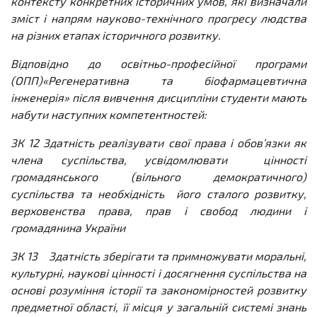
контексту конкретних історичних умов, які визначали
зміст і напрям науково-технічного прогресу людства
на різних етапах історичного розвитку.
Відповідно до освітньо-професійної програми
(ОПП)«Регенеративна та біофармацевтична
інженерія» після вивчення дисципліни студенти мають
набути наступних
компетентностей
:
ЗК 12
Здатність реалізувати свої права і обов’язки як
члена суспільства, усвідомлювати цінності
громадянського (вільного демократичного)
суспільства та необхідність його сталого розвитку,
верховенства права, прав і свобод людини і
громадянина України
ЗК 13
Здатність зберігати та примножувати моральні,
культурні, наукові цінності і досягнення суспільства на
основі розуміння історії та закономірностей розвитку
предметної області, її місця у загальній системі знань