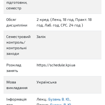
підготовки,
семестр
Обсяг
2 кред. (Лекц. 18 год, Практ. 18
дисципліни
год, Лаб. год, СРС. 24 год )
Семестровий
Залік
контроль/
контрольні
заходи
Розклад
https://schedule.kpi.ua
занять
Мова
Українська
викладання
Інформація
Лекц.:
Бузань В. Ю.
,
про
Практ.:
Бузань В. Ю.
,