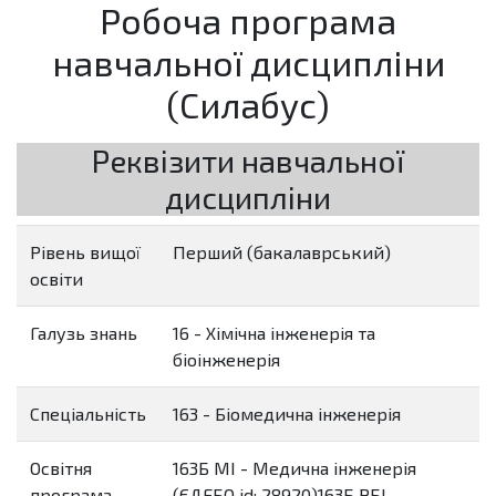
Робоча програма
навчальної дисципліни
(Силабус)
Реквізити навчальної
дисципліни
Рівень вищої
Перший (бакалаврський)
освіти
Галузь знань
16 - Хімічна інженерія та
біоінженерія
Спеціальність
163 - Біомедична інженерія
Освітня
163Б МІ - Медична інженерія
програма
(ЄДЕБО id: 28920)163Б РБІ -