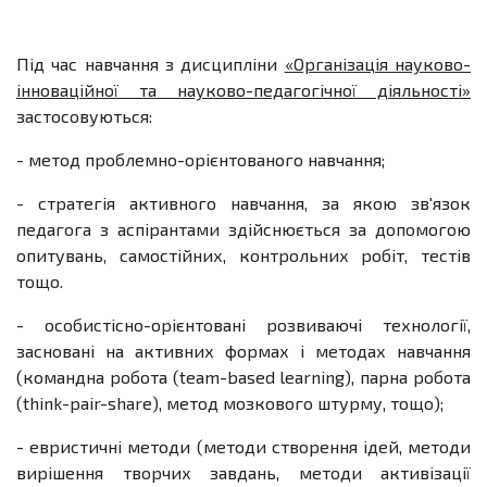
Під час навчання з дисципліни
«Організація науково-
інноваційної та науково-педагогічної діяльності»
застосовуються:
- метод проблемно-орієнтованого навчання;
- стратегія активного навчання, за якою зв'язок
педагога з аспірантами здійснюється за допо­могою
опитувань, самостійних, контрольних робіт, тестів
тощо.
- особистісно-орієнтовані розвиваючі технології,
засновані на активних формах і методах навчання
(командна робота (team-based learning), парна робота
(think-pair-share), метод мозкового штурму, тощо);
- евристичні методи (методи створення ідей, методи
вирішення творчих завдань, методи активізації