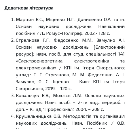
Додаткова література
Марцин В.С., Міценко Н.Г., Даниленко О.А. та ін.
Основи наукових досліджень Навчальний
посібник / Л.: Ромус-Поліграф, 2002.- 128 c.
Стрелкова Г.Г., Федосенко М.М., Замулко А.І.
Основи наукових досліджень [Електронний
ресурс]: навч. посіб. для студ. спеціальності 141
«Електроенергетика, електротехніка та
електромеханіка» / КПІ ім. Ігоря Сікорського;
уклад.: Г. Г. Стрелкова, М. М. Федосенко, А. І.
Замулко, О. С. Іщенко. – Київ: КПІ ім. Ігоря
Сікорського, 2019. – 120 с.
Ковальчук В.В., Моїсєєв Л.М. Основи наукових
досліджень: Навч. посіб. – 2-ге вид., перероб. і
доп. – К.: ВД “Професіонал”, 2004. – 208 с.
Крушельницька О.В. Методологія та організація
наукових досліджень: Навч. Посібник / О.В.