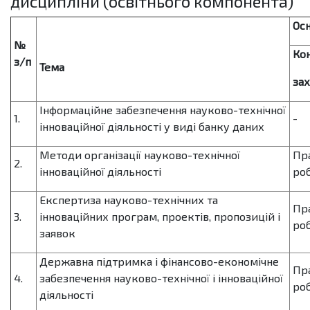
дисципліни (освітнього компонента)
Осн
№
Ко
з/п
Тема
зах
Інформаційне забезпечення науково-технічної
1.
-
інноваційної діяльності у виді банку даних
Методи організації науково-технічної
Пр
2.
інноваційної діяльності
роб
Експертиза науково-технічних та
Пр
3.
інноваційних програм, проектів, пропозицій і
роб
заявок
Державна підтримка і фінансово-економічне
Пр
4.
забезпечення науково-технічної і інноваційної
роб
діяльності