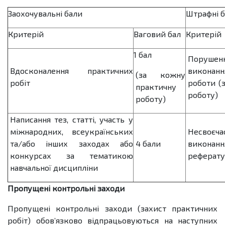
Заохочувальні бали
Штрафні 
Критерій
Ваговий бал
Критерій
1 бал
Порушен
Вдосконалення практичних
виконанн
(за кожну
робіт
роботи (
практичну
роботу)
роботу)
Написання тез, статті, участь у
міжнародних, всеукраїнських
Несвоєча
та/або інших заходах або
4 бали
виконан
конкурсах за тематикою
реферату
навчальної дисципліни
Пропущені контрольні заходи
Пропущені контрольні заходи (захист практичних
робіт) обов’язково відпрацьовуються на наступних