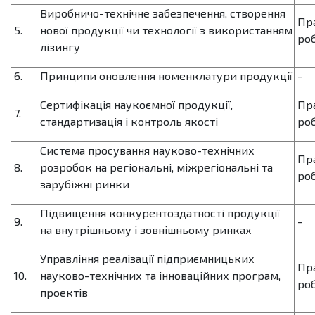
Виробничо-технічне забезпечення, створення
Пр
5.
нової продукції чи технології з використанням
роб
лізингу
6.
Принципи оновлення номенклатури продукції
-
Сертифікація наукоємної продукції,
Пр
7.
стандартизація і контроль якості
роб
Система просування науково-технічних
Пр
8.
розробок на регіональні, міжрегіональні та
роб
зарубіжні ринки
Підвищення конкурентоздатності продукції
9.
-
на внутрішньому і зовнішньому ринках
Управління реалізації підприємницьких
Пр
10.
науково-технічних та інноваційних програм,
роб
проектів