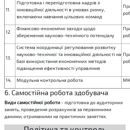
Підготовка і перепідготовка кадрів з
Пр
11.
інноваційної діяльності в умовах ринку,
роб
включаючи навчання цільових команд
Фінансово-економічні заходи щодо
Пр
12.
збереження науково-технічного потенціалу
роб
Система координації регулювання розвитку
науково-технічної та інноваційної діяльності на
Пр
13.
базі використання економічних методів
роб
підвищення ефективності управління
14.
Модульна контрольна робота
МК
6. Самостійна робота здобувача
Види самостійної роботи
- підготовка до аудиторних
занять, проведення розрахунків за первинними
даними, отриманими на практичних заняттях.
Політика та контроль