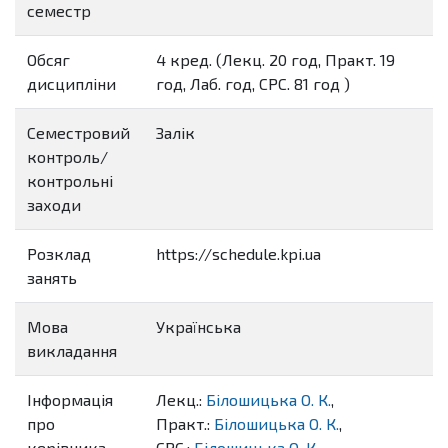
семестр
Обсяг
4 кред. (Лекц. 20 год, Практ. 19
дисципліни
год, Лаб. год, СРС. 81 год )
Семестровий
Залік
контроль/
контрольні
заходи
Розклад
https://schedule.kpi.ua
занять
Мова
Українська
викладання
Інформація
Лекц.:
Білошицька О. К.
,
про
Практ.:
Білошицька О. К.
,
керівника
СРС.:
Білошицька О. К.