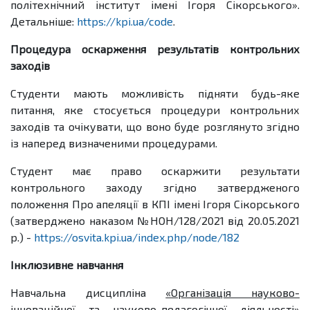
політехнічний інститут імені Ігоря Сікорського».
Детальніше:
https://kpi.ua/code
.
Процедура оскарження результатів контрольних
заходів
Студенти мають можливість підняти будь-яке
питання, яке стосується процедури контрольних
заходів та очікувати, що воно буде розглянуто згідно
із наперед визначеними процедурами.
Студент має право оскаржити результати
контрольного заходу згідно затвердженого
положення Про апеляції в КПІ імені Ігоря Сікорського
(затверджено наказом №НОН/128/2021 від 20.05.2021
р.) -
https://osvita.kpi.ua/index.php/node/182
Інклюзивне навчання
Навчальна дисципліна
«Організація науково-
інноваційної та науково-педагогічної діяльності»