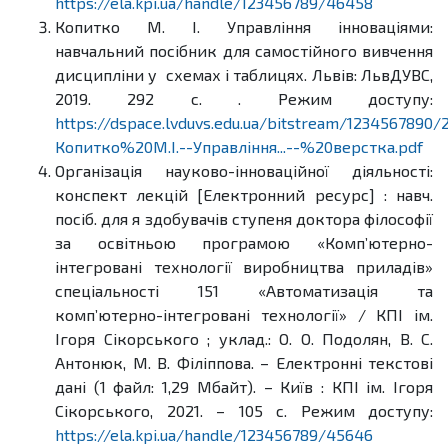
https://ela.kpi.ua/handle/123456789/46458
Копитко М. І. Управління інноваціями:
навчальний посібник для самостійного вивчення
дисципліни у схемах і таблицях. Львів: ЛьвДУВС,
2019. 292 с. . Режим доступу:
https://dspace.lvduvs.edu.ua/bitstream/1234567890/
Копитко%20М.І.--Управління...--%20верстка.pdf
Організація науково-інноваційної діяльності:
конспект лекцій [Електронний ресурс] : навч.
посіб. для я здобувачів ступеня доктора філософії
за освітньою програмою «Комп’ютерно-
інтегровані технології виробництва приладів»
спеціальності 151 «Автоматизація та
комп’ютерно-інтегровані технології» / КПІ ім.
Ігоря Сікорського ; уклад.: О. О. Подолян, В. С.
Антонюк, М. В. Філіппова. – Електронні текстові
дані (1 файл: 1,29 Мбайт). – Київ : КПІ ім. Ігоря
Сікорського, 2021. – 105 с. Режим доступу:
https://ela.kpi.ua/handle/123456789/45646