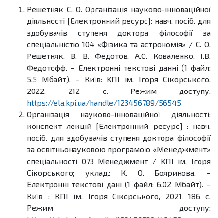
Решетняк С. О. Організація науково-інноваційної
діяльності [Електронний ресурс]: навч. посіб. для
здобувачів ступеня доктора філософії за
спеціальністю 104 «Фізика та астрономія» / С. О.
Решетняк, В. В. Федотов, А.О. Коваленко, І.В.
Федотофф. – Електронні текстові данні (1 файл:
5,5 Мбайт). – Київ: КПІ ім. Ігоря Сікорського,
2022. 212 с. Режим доступу:
https://ela.kpi.ua/handle/123456789/56545
Організація науково-інноваційної діяльності:
конспект лекцій [Електронний ресурс] : навч.
посіб. для здобувачів ступеня доктора філософії
за освітньонауковою програмою «Менеджмент»
спеціальності 073 Менеджмент / КПІ ім. Ігоря
Сікорського; уклад.: К. О. Бояринова. –
Електронні текстові дані (1 файл: 6,02 Мбайт). –
Київ : КПІ ім. Ігоря Сікорського, 2021. 186 с.
Режим доступу: